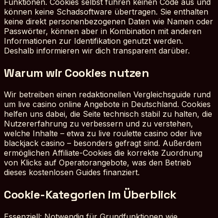
Funktionen. Cookies selbst führen keinen Code aus und
können keine Schadsoftware übertragen. Sie enthalten
keine direkt personenbezogenen Daten wie Namen oder
Passwörter, können aber in Kombination mit anderen
Informationen zur Identifikation genutzt werden.
Deshalb informieren wir dich transparent darüber.
Warum wir Cookies nutzen
Wir betreiben einen redaktionellen Vergleichsguide rund
um live casino online Angebote in Deutschland. Cookies
helfen uns dabei, die Seite technisch stabil zu halten, die
Nutzererfahrung zu verbessern und zu verstehen,
welche Inhalte – etwa zu live roulette casino oder live
blackjack casino – besonders gefragt sind. Außerdem
ermöglichen Affiliate-Cookies die korrekte Zuordnung
von Klicks auf Operatorangebote, was den Betrieb
dieses kostenlosen Guides finanziert.
Cookie-Kategorien im Überblick
Essenziell: Notwendig für Grundfunktionen wie