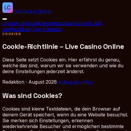
Live Casino Online
Unsere Methodik
Verantwortung
Kontakt
Über
uns
Redaktion
Top-Casinos
›
COOKIES
Cookie-Richtlinie – Live Casino Online
Diese Seite setzt Cookies ein. Hier erfährst du genau,
welche das sind, warum wir sie verwenden und wie du
deine Einstellungen jederzeit änderst.
Redaktion
·
August 2026
Hedwig Sonntag
Was sind Cookies?
Cookies sind kleine Textdateien, die dein Browser auf
deinem Gerät speichert, wenn du eine Website besuchst.
Sie merken sich Einstellungen, erkennen
wiederkehrende Besucher und ermöglichen bestimmte